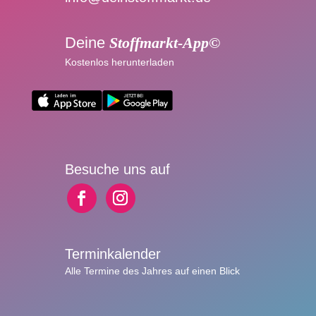
Deine
Stoffmarkt-App©
Kostenlos herunterladen
Besuche uns auf
Terminkalender
Alle Termine des Jahres auf einen Blick