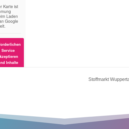
 Karte ist
immung
Beim Laden
an Google
elt.
forderlichen
Service
kzeptieren
nd Inhalte
entsperren
Stoffmarkt Wuppert
rmationen