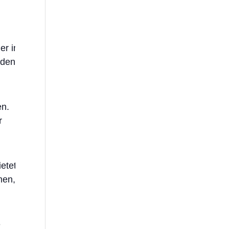
er in
nden
en.
r
etet
men,
e