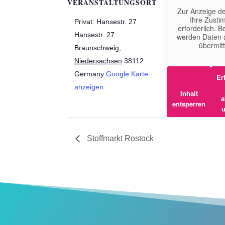
VERANSTALTUNGSORT
Zur Anzeige der
Ihre Zust
Privat: Hansestr. 27
erforderlich. 
Hansestr. 27
werden Daten 
übermitt
Braunschweig
,
Niedersachsen
38112
Germany
Google Karte
Er
anzeigen
Inhalt
a
entsperren
u
Stoffmarkt Rostock
Weitere Info