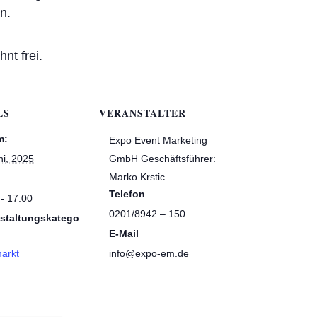
n.
nt frei.
LS
VERANSTALTER
m:
Expo Event Marketing
ni, 2025
GmbH Geschäftsführer:
Marko Krstic
Telefon
 - 17:00
0201/8942 – 150
staltungskatego
E-Mail
markt
info@expo-em.de