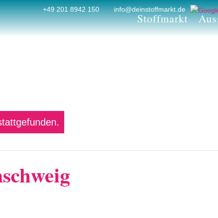
+49 201 8942 150
info@deinstoffmarkt.de
Stoffmarkt
Auss
stattgefunden.
nschweig