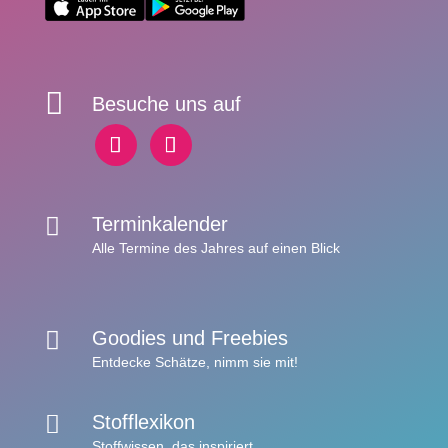

Besuche uns auf

Terminkalender
Alle Termine des Jahres auf einen Blick

Goodies und Freebies
Entdecke Schätze,
nimm sie mit!

Stofflexikon
Stoffwissen,
das inspiriert