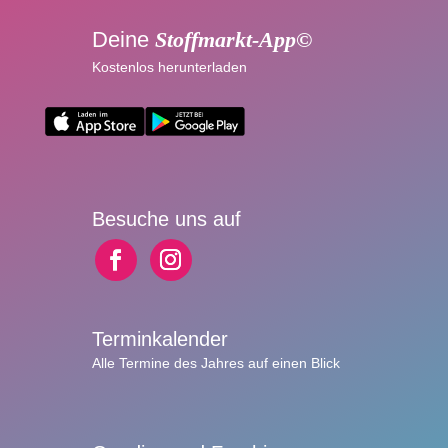
Deine
Stoffmarkt-App©
Kostenlos herunterladen
Besuche uns auf
Terminkalender
Alle Termine des Jahres auf einen Blick