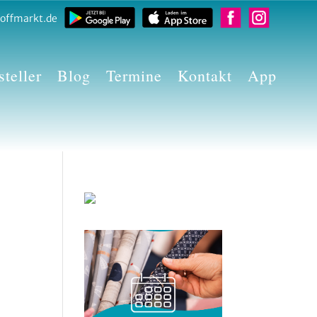
offmarkt.de
teller
Blog
Termine
Kontakt
App