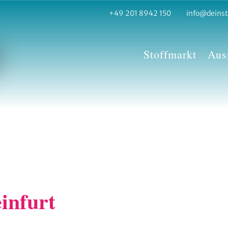
+49 201 8942 150
info@deinst
Stoffmarkt
Auss
infurt