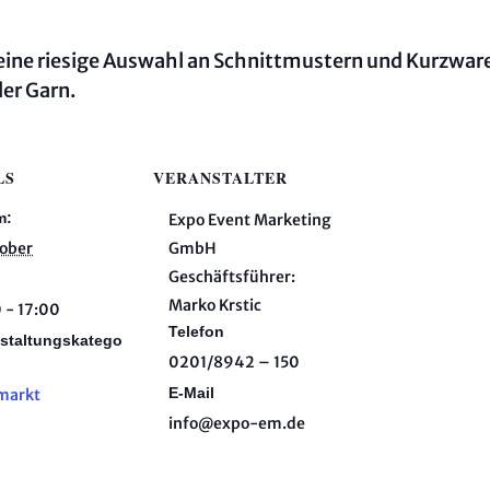
eine riesige Auswahl an Schnittmustern und Kurzwar
er Garn.
LS
VERANSTALTER
m:
Expo Event Marketing
tober
GmbH
Geschäftsführer:
Marko Krstic
 - 17:00
Telefon
staltungskatego
0201/8942 – 150
E-Mail
markt
info@expo-em.de