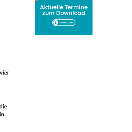
vier
die
in