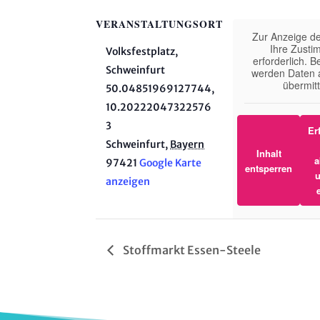
VERANSTALTUNGSORT
Zur Anzeige der
Ihre Zust
Volksfestplatz,
erforderlich. 
Schweinfurt
werden Daten 
übermitt
50.04851969127744,
10.20222047322576
3
Er
Schweinfurt
,
Bayern
Inhalt
a
97421
Google Karte
entsperren
u
anzeigen
Weitere Info
Stoffmarkt Essen-Steele