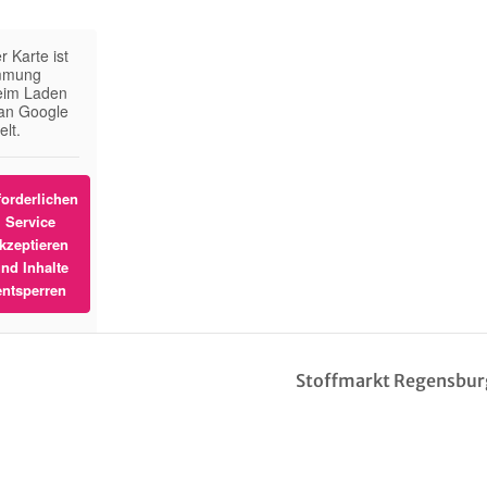
 Karte ist
immung
Beim Laden
an Google
elt.
forderlichen
Service
kzeptieren
nd Inhalte
entsperren
rmationen
Stoffmarkt Regensbu