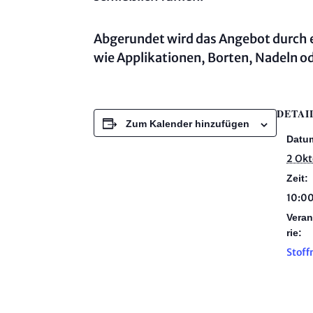
Abgerundet wird das Angebot durch 
wie Applikationen, Borten, Nadeln od
DETAI
Zum Kalender hinzufügen
Datu
2 Ok
Zeit:
10:00
Veran
rie:
Stoff