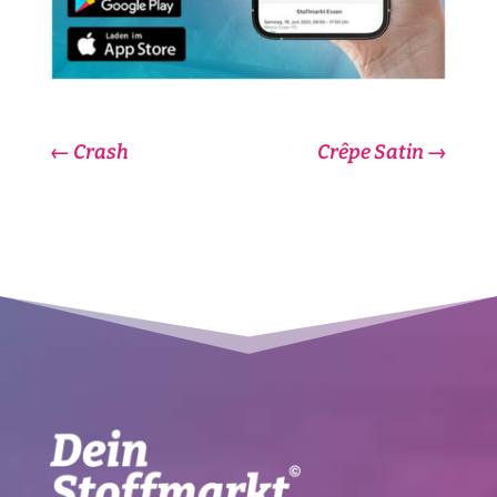
←
Crash
Crêpe Satin
→