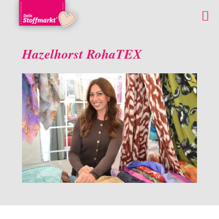
Hazelhorst RohaTEX