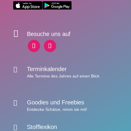

Besuche uns auf

Terminkalender
Alle Termine des Jahres auf einen Blick

Goodies und Freebies
Entdecke Schätze,
nimm sie mit!

Stofflexikon